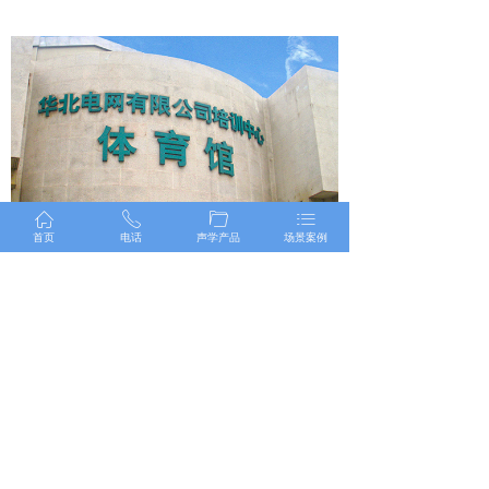
ꀇ
ꂅ
ꄁ
ꂇ
首页
电话
声学产品
场景案例
华北电网体育馆
上一页
1
/
4
下一页