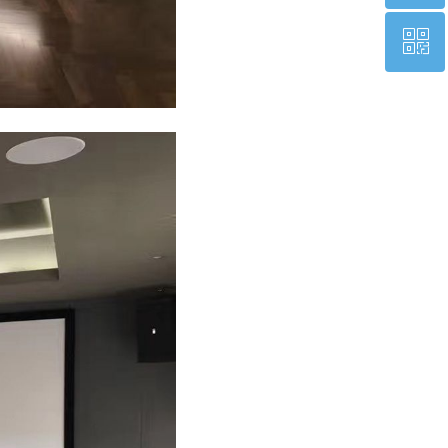
ꀥ
18601143851
微信二维码