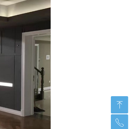
ꁸ
ꂅ
回到顶部