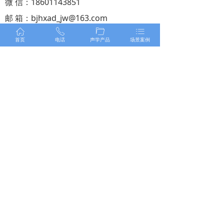
微 信：18601143851
邮 箱：bjhxad_jw@163.com
ꀇ
ꂅ
ꄁ
ꂇ
地 址：北京市房山区长阳镇中铁
二十二局
首页
电话
声学产品
场景案例
京ICP备14026498号-1
Powered by 飞色网络
版权所有 北京华信安达建筑装饰材料有限
公司