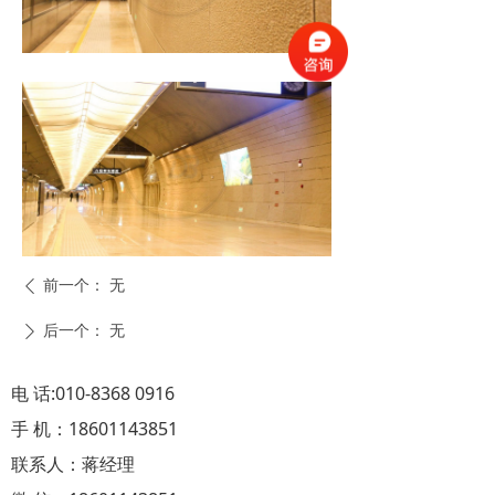
前一个：
无
ꄴ
后一个：
无
ꄲ
电 话:010-8368 0916
手 机：18601143851
联系人：蒋经理