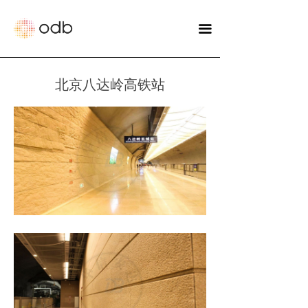
끀
北京八达岭高铁站