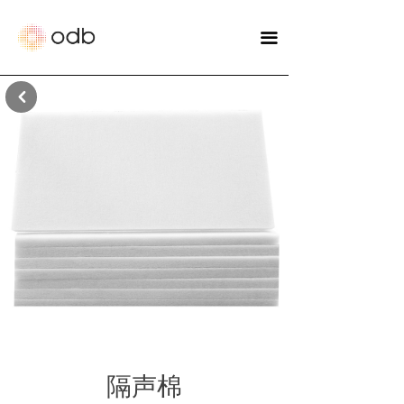
끀
낒
隔声棉