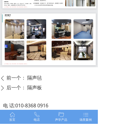
前一个：
隔声毡
ꄴ
后一个：
隔声板
ꄲ
电 话:010-8368 0916
手 机：18601143851
ꀇ
ꂅ
ꄁ
ꂇ
首页
电话
声学产品
场景案例
联系人：蒋经理
微 信：18601143851