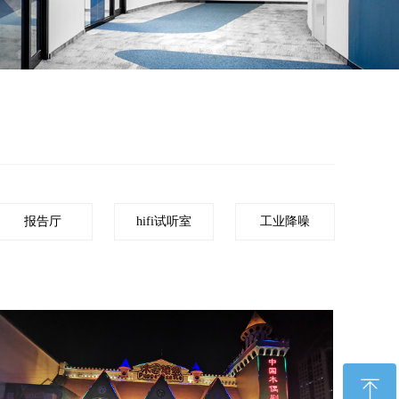
报告厅
hifi试听室
工业降噪
ꁸ