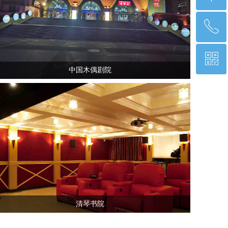
ꂅ
回到顶部
ꀥ
18601143851
中国木偶剧院
微信二维码
清琴书院